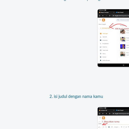
2. isi judul dengan nama kamu