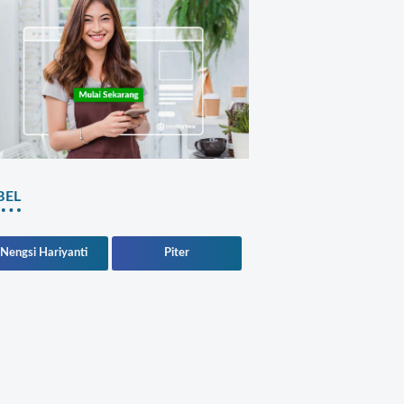
BEL
Nengsi Hariyanti
Piter