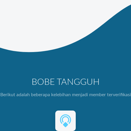
BOBE TANGGUH
Berikut adalah beberapa kelebihan menjadi member terverifikasi