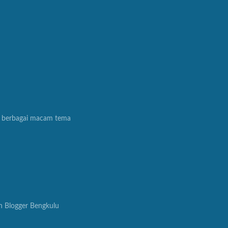
is berbagai macam tema
an Blogger Bengkulu