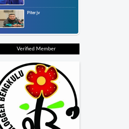
Piter jv
Verified Member