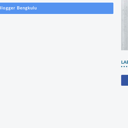
Blogger Bengkulu
LA