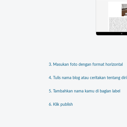
3. Masukan foto dengan format horizontal
4. Tulis nama blog atau ceritakan tentang di
5. Tambahkan nama kamu di bagian label
6. Klik publish