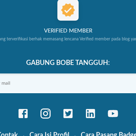
VERIFIED MEMBER
ang terverifikasi berhak memasang lencana Verified member pada blog yan
GABUNG BOBE TANGGUH:
Kontak
Cara Isi Profil
Cara Pasang Badg