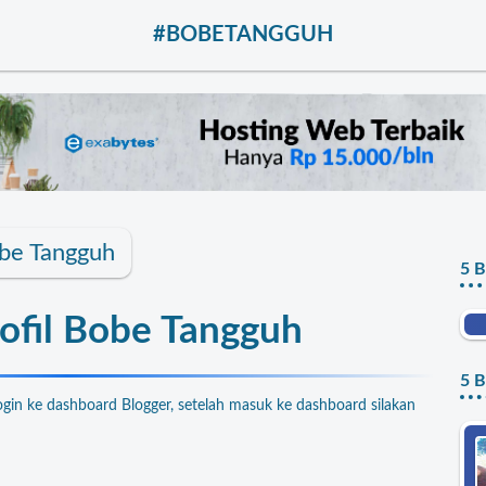
#BOBETANGGUH
Bobe Tangguh
5 
rofil Bobe Tangguh
5 
ogin ke dashboard Blogger, setelah masuk ke dashboard silakan